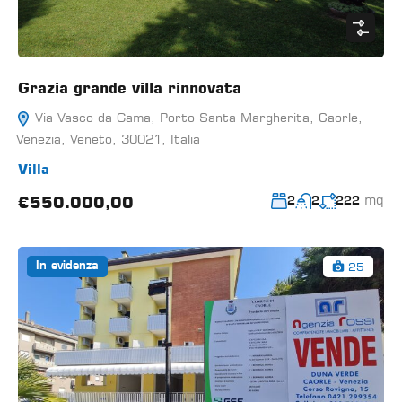
Grazia grande villa rinnovata
Via Vasco da Gama, Porto Santa Margherita, Caorle,
Venezia, Veneto, 30021, Italia
Villa
mq
€550.000,00
2
2
222
25
In evidenza