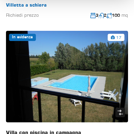
Villetta a schiera
Richiedi prezzo
mq
3
2
100
17
In evidenza
Villa con piscina in campagna