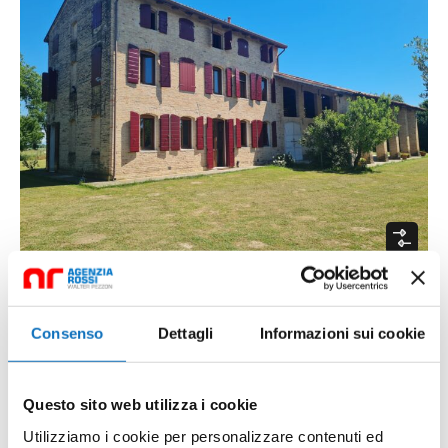
Rustico in campagna
Consenso
Dettagli
Informazioni sui cookie
Giro Lemene, Strada Durisi, Caorle, Venezia, Veneto,
30021, Italia
Villa
Questo sito web utilizza i cookie
mq
€660.000,00
5
3
440
Utilizziamo i cookie per personalizzare contenuti ed