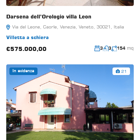
Darsena dell’Orologio villa Leon
Via del Leone, Caorle, Venezia, Veneto, 30021, Italia
Villetta a schiera
mq
€575.000,00
3
3
154
21
In evidenza