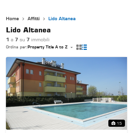
Home
Affitti
Lido Altanea
Lido Altanea
1
a
7
su
7
immobili
Ordina per:
Property Title A to Z
15