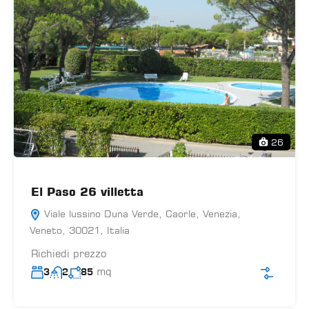
26
El Paso 26 villetta
Viale lussino Duna Verde, Caorle, Venezia,
Veneto, 30021, Italia
Richiedi prezzo
mq
3
2
85