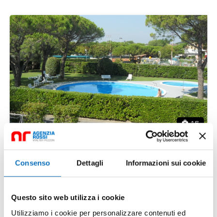
16
El paso 4 villetta
Consenso
Dettagli
Informazioni sui cookie
Duna Verde, Caorle, Venezia, Veneto, 30021,
Italia
Questo sito web utilizza i cookie
Richiedi prezzo
Utilizziamo i cookie per personalizzare contenuti ed
mq
2
2
85