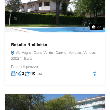
27
Betulle 1 villetta
Via Veglia, Duna Verde, Caorle, Venezia, Veneto,
30021, Italia
Richiedi prezzo
mq
4
2
110