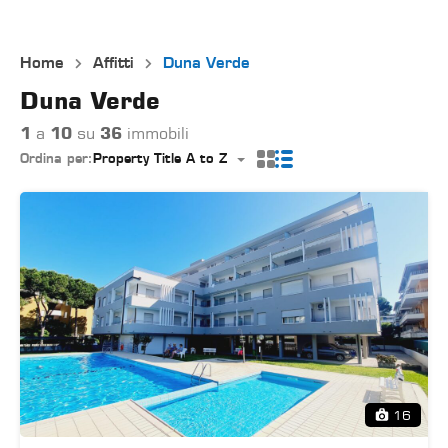
Home
Affitti
Duna Verde
Duna Verde
1
a
10
su
36
immobili
Ordina per:
Property Title A to Z
16