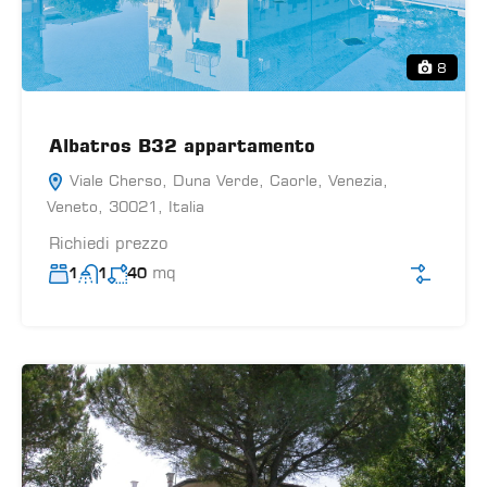
8
Albatros B32 appartamento
Viale Cherso, Duna Verde, Caorle, Venezia,
Veneto, 30021, Italia
Richiedi prezzo
mq
1
1
40