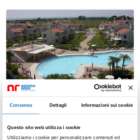
18
Amare 502 appartamento
Consenso
Dettagli
Informazioni sui cookie
Via delle Rondini, Caorle, Venezia, Veneto, 30021,
Italia
Questo sito web utilizza i cookie
Richiedi prezzo
Utilizziamo i cookie per personalizzare contenuti ed
mq
1
1
45