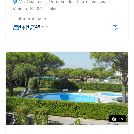
Via Quarnaro, Duna Verde, Caorle, Venezia,
Veneto, 30021, Italia
Richiedi prezzo
mq
1
1
45
26