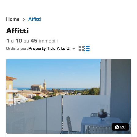
Home
Affitti
Affitti
1
a
10
su
45
immobili
Ordina per:
Property Title A to Z
20