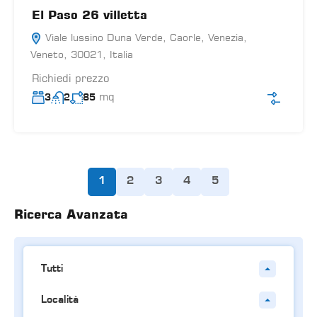
El Paso 26 villetta
Viale lussino Duna Verde, Caorle, Venezia,
Veneto, 30021, Italia
Richiedi prezzo
mq
3
2
85
1
2
3
4
5
Ricerca Avanzata
Tutti
Località