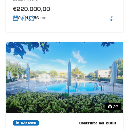
€220.000,00
mq
2
1
56
22
Costruito nel 2006
In evidenza