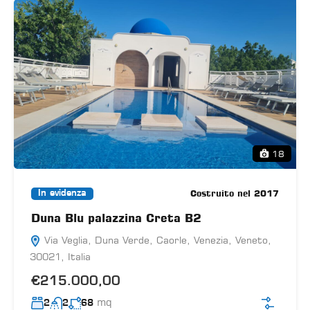
18
Costruito nel 2017
In evidenza
Duna Blu palazzina Creta B2
Via Veglia, Duna Verde, Caorle, Venezia, Veneto,
30021, Italia
€215.000,00
mq
2
2
68