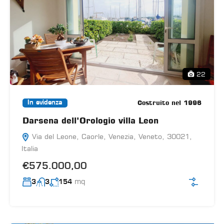
22
Costruito nel 1996
In evidenza
Darsena dell’Orologio villa Leon
Via del Leone, Caorle, Venezia, Veneto, 30021,
Italia
€575.000,00
mq
3
3
154