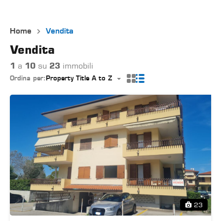
Home
Vendita
Vendita
1
a
10
su
23
immobili
Ordina per:
Property Title A to Z
23