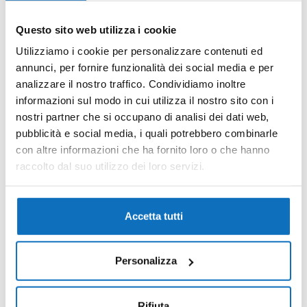
16
Questo sito web utilizza i cookie
Costruito nel 2007
Utilizziamo i cookie per personalizzare contenuti ed
In evidenza
annunci, per fornire funzionalità dei social media e per
Maestrale 13 appartamento con piscina
analizzare il nostro traffico. Condividiamo inoltre
Viale dei Tropici, Caorle, Città Metropolitana di
informazioni sul modo in cui utilizza il nostro sito con i
Venezia, Veneto, 30021, Italia
nostri partner che si occupano di analisi dei dati web,
pubblicità e social media, i quali potrebbero combinarle
€350.000,00
con altre informazioni che ha fornito loro o che hanno
mq
1
1
65
raccolto dal suo utilizzo dei loro servizi.
Accetta tutti
Personalizza
Rifiuta