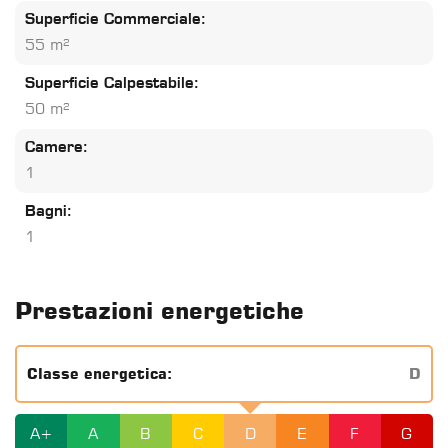
Superficie Commerciale:
55 m²
Superficie Calpestabile:
50 m²
Camere:
1
Bagni:
1
Prestazioni energetiche
Classe energetica:
D
A+
A
B
C
D
E
F
G