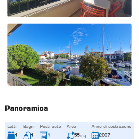
Panoramica
Letti
Bagni
Posti auto
Area
Anno di costruzione
mq
1
1
1
55
2007