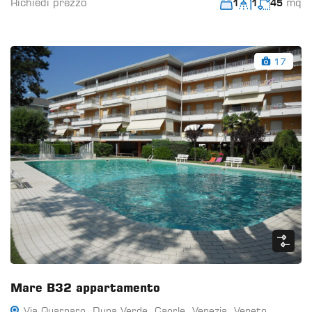
Richiedi prezzo
mq
1
1
45
17
Mare B32 appartamento
Via Quarnaro, Duna Verde, Caorle, Venezia, Veneto,