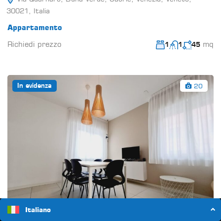
30021, Italia
Appartamento
Richiedi prezzo
mq
1
1
45
20
In evidenza
Italiano