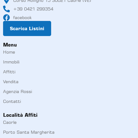
Corso Rovigno 15 30021 Caorle (VE)
+39 0421 299354
facebook
Scarica Listini
Menu
Home
Immobili
Affitti
Vendita
Agenzia Rossi
Contatti
Località Affiti
Caorle
Porto Santa Margherita