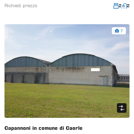
Richiedi prezzo
2
2
7
Capannoni in comune di Caorle