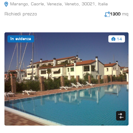
Marango, Caorle, Venezia, Veneto, 30021, Italia
Richiedi prezzo
mq
1300
14
In evidenza