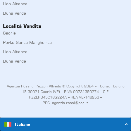
Lido Altanea
Duna Verde
Località Vendita
Caorle
Porto Santa Margherita
Lido Altanea
Duna Verde
Agenzia Rossi di Pezzon Alfredo © Copyright 2024 – Corso Rovigno
15 30021 Caorle (VE) – P.IVA 00731390274 – C.F.
PZZLRD45C16G224A – REA VE-146253 –
PEC
agenzia.rossi@pec.it
Termini e Condizioni
Privacy Policy
Cookies
Credits
Italiano