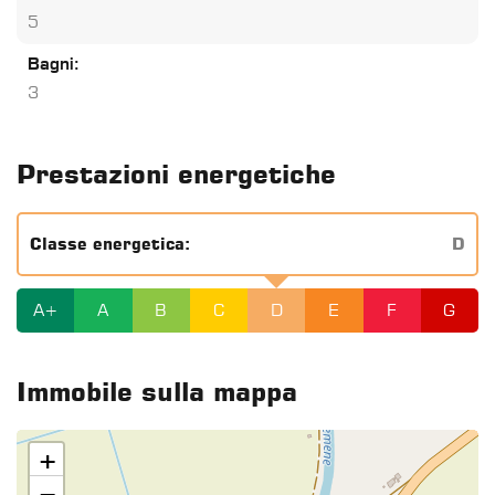
5
Bagni:
3
Prestazioni energetiche
Classe energetica:
D
A+
A
B
C
D
E
F
G
Immobile sulla mappa
+
−