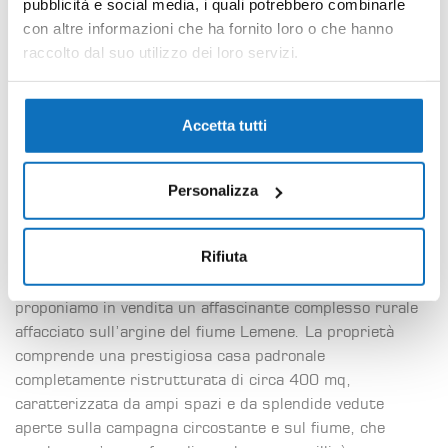
pubblicità e social media, i quali potrebbero combinarle
Panoramica
con altre informazioni che ha fornito loro o che hanno
raccolto dal suo utilizzo dei loro servizi.
Letti
Bagni
Area
mq
5
3
440
Accetta tutti
Descrizione
Personalizza
Nella splendida campagna di Caorle, nel caratteristico
Rifiuta
borgo di Marango, in posizione strategica e comoda alle
principali vie di comunicazione e alle spiagge del litorale,
proponiamo in vendita un affascinante complesso rurale
affacciato sull’argine del fiume Lemene. La proprietà
comprende una prestigiosa casa padronale
completamente ristrutturata di circa 400 mq,
caratterizzata da ampi spazi e da splendide vedute
aperte sulla campagna circostante e sul fiume, che