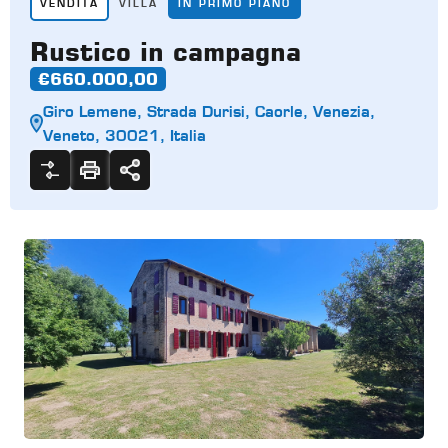
VENDITA
VILLA
IN PRIMO PIANO
Rustico in campagna
€660.000,00
Giro Lemene, Strada Durisi, Caorle, Venezia,
Veneto, 30021, Italia