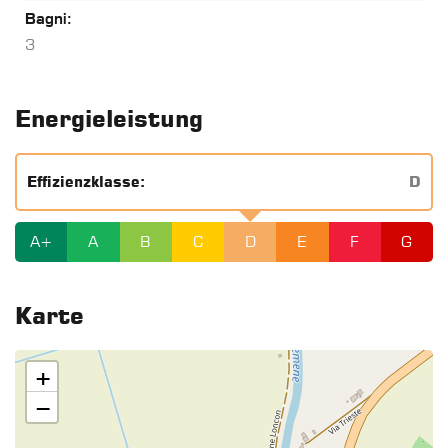
Bagni:
3
Energieleistung
Effizienzklasse:
D
A+
A
B
C
D
E
F
G
Karte
+
−