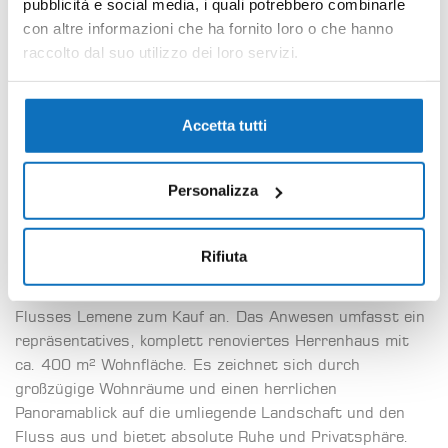
pubblicità e social media, i quali potrebbero combinarle
Übersicht
con altre informazioni che ha fornito loro o che hanno
raccolto dal suo utilizzo dei loro servizi.
Betten
Bad
Bereich
mq
5
3
440
Accetta tutti
Beschreibung
Personalizza
In der malerischen Landschaft von Caorle, im idyllischen
Dorf Marango, in strategisch günstiger Lage nahe der
Rifiuta
Hauptstraßen und den Küstenstränden, bieten wir Ihnen
ein charmantes Landhaus mit Blick auf das Ufer des
Flusses Lemene zum Kauf an. Das Anwesen umfasst ein
repräsentatives, komplett renoviertes Herrenhaus mit
ca. 400 m² Wohnfläche. Es zeichnet sich durch
großzügige Wohnräume und einen herrlichen
Panoramablick auf die umliegende Landschaft und den
Fluss aus und bietet absolute Ruhe und Privatsphäre.