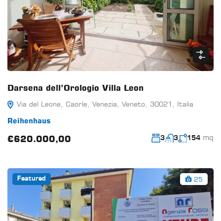
Darsena dell’Orologio Villa Leon
Via del Leone, Caorle, Venezia, Veneto, 30021, Italia
Reihenhaus
mq
€620.000,00
3
3
154
25
Featured