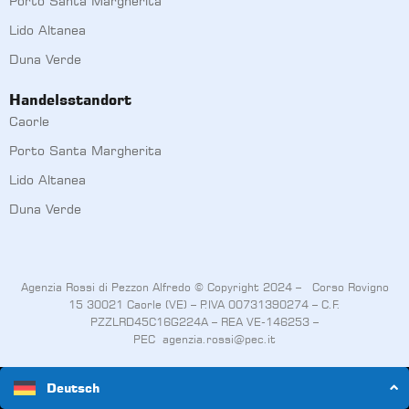
Porto Santa Margherita
Lido Altanea
Duna Verde
Handelsstandort
Caorle
Porto Santa Margherita
Lido Altanea
Duna Verde
Agenzia Rossi di Pezzon Alfredo © Copyright 2024 – Corso Rovigno
15 30021 Caorle (VE) – P.IVA 00731390274 – C.F.
PZZLRD45C16G224A – REA VE-146253 –
PEC
agenzia.rossi@pec.it
Deutsch
Bedingungen und konditionen
Privacy Policy
Cookies