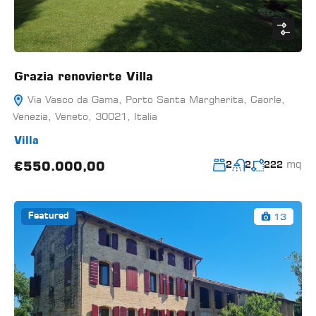
Grazia renovierte Villa
Via Vasco da Gama, Porto Santa Margherita, Caorle,
Venezia, Veneto, 30021, Italia
Villa
mq
€550.000,00
2
2
222
13
Featured