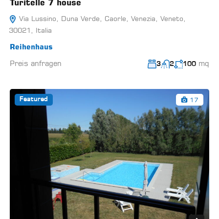
Turitelle 7 house
Via Lussino, Duna Verde, Caorle, Venezia, Veneto,
30021, Italia
Reihenhaus
Preis anfragen
mq
3
2
100
17
Featured