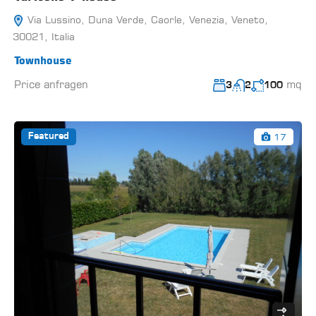
Via Lussino, Duna Verde, Caorle, Venezia, Veneto,
30021, Italia
Townhouse
Price anfragen
mq
3
2
100
17
Featured