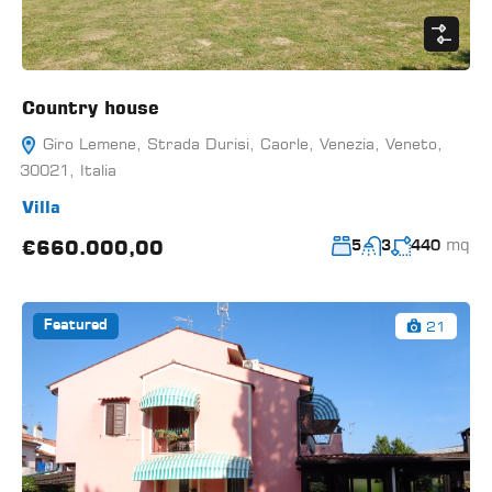
Country house
Giro Lemene, Strada Durisi, Caorle, Venezia, Veneto,
30021, Italia
Villa
mq
€660.000,00
5
3
440
21
Featured