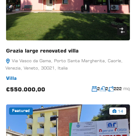
Grazia large renovated villa
Via Vasco da Gama, Porto Santa Margherita, Caorle,
Venezia, Veneto, 30021, Italia
Villa
mq
€550.000,00
2
2
222
14
Featured