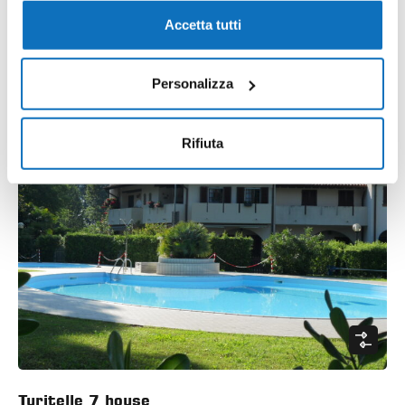
Apartments
Accetta tutti
mq
€320.000,00
1
1
70
Personalizza
24
Rifiuta
Turitelle 7 house