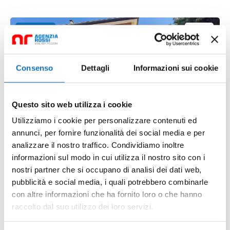
19
Featured
Consenso
Dettagli
Informazioni sui cookie
Questo sito web utilizza i cookie
Utilizziamo i cookie per personalizzare contenuti ed
annunci, per fornire funzionalità dei social media e per
analizzare il nostro traffico. Condividiamo inoltre
informazioni sul modo in cui utilizza il nostro sito con i
nostri partner che si occupano di analisi dei dati web,
pubblicità e social media, i quali potrebbero combinarle
Residence Luxembourg apartment 4
con altre informazioni che ha fornito loro o che hanno
raccolto dal suo utilizzo dei loro servizi.
Via del Quadrante, Santa Margherita, Caorle, Venezia,
Veneto, 30021, Italia