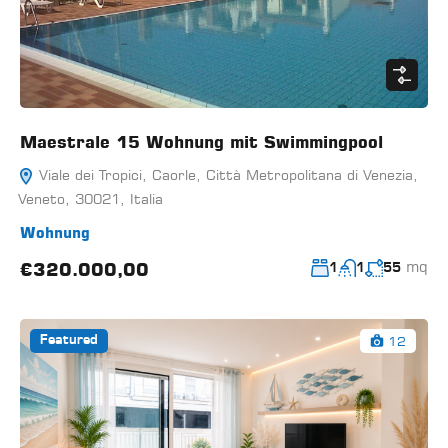
Maestrale 15 Wohnung mit Swimmingpool
Viale dei Tropici, Caorle, Città Metropolitana di Venezia,
Veneto, 30021, Italia
Wohnung
mq
€320.000,00
1
1
55
12
Featured