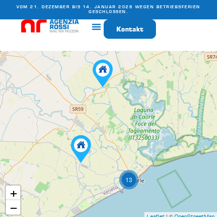
VOM 21. DEZEMBER BIS 14. JANUAR 2026 WEGEN BETRIEBSFERIEN
GESCHLOSSEN.
Kontakt
13
+
−
| ©
Leaflet
OpenStreetMap