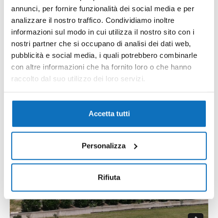
Maestrale 13 apartment with swimming pool
annunci, per fornire funzionalità dei social media e per
Viale dei Tropici, Caorle, Città Metropolitana di Venezia,
analizzare il nostro traffico. Condividiamo inoltre
Veneto, 30021, Italia
informazioni sul modo in cui utilizza il nostro sito con i
nostri partner che si occupano di analisi dei dati web,
Wohnung
pubblicità e social media, i quali potrebbero combinarle
mq
€350.000,00
1
1
65
con altre informazioni che ha fornito loro o che hanno
raccolto dal suo utilizzo dei loro servizi.
17
Featured
Accetta tutti
Personalizza
Rifiuta