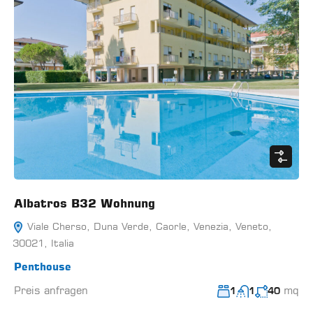
Albatros B32 Wohnung
Viale Cherso, Duna Verde, Caorle, Venezia, Veneto,
30021, Italia
Penthouse
Preis anfragen
mq
1
1
40