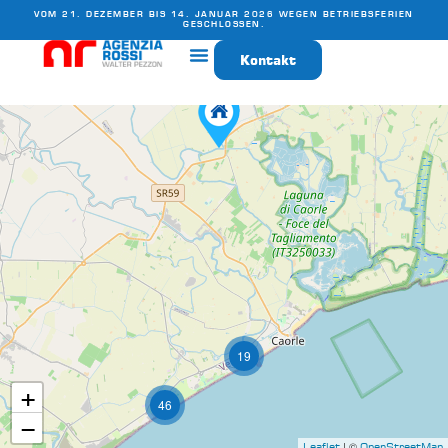
VOM 21. DEZEMBER BIS 14. JANUAR 2026 WEGEN BETRIEBSFERIEN
GESCHLOSSEN.
Kontakt
19
+
46
−
| ©
Leaflet
OpenStreetMap