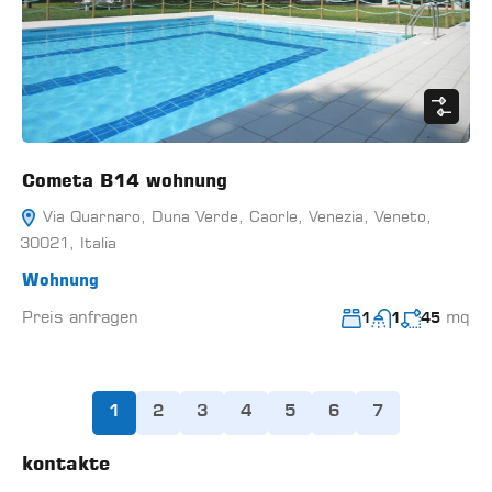
Cometa B14 wohnung
Via Quarnaro, Duna Verde, Caorle, Venezia, Veneto,
30021, Italia
Wohnung
Preis anfragen
mq
1
1
45
1
2
3
4
5
6
7
kontakte