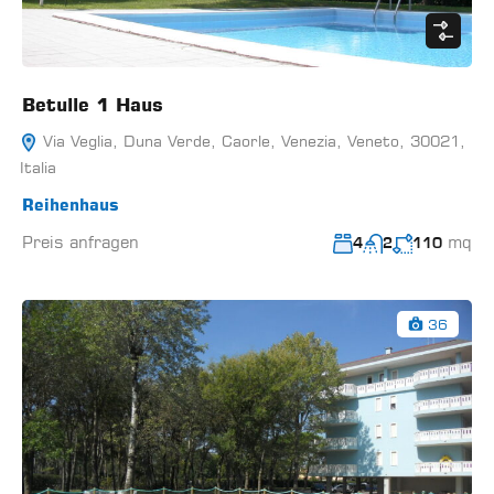
Betulle 1 Haus
Via Veglia, Duna Verde, Caorle, Venezia, Veneto, 30021,
Italia
Reihenhaus
Preis anfragen
mq
4
2
110
36