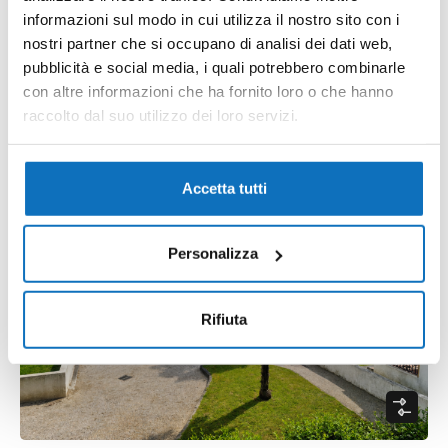
Via delle Rondini, Caorle, Venezia, Veneto, 30021, Italia
informazioni sul modo in cui utilizza il nostro sito con i
nostri partner che si occupano di analisi dei dati web,
Wohnung
pubblicità e social media, i quali potrebbero combinarle
Preis anfragen
mq
1
1
45
con altre informazioni che ha fornito loro o che hanno
raccolto dal suo utilizzo dei loro servizi.
16
Featured
visibile da metà settembre
Accetta tutti
Personalizza
Rifiuta