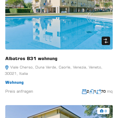
Albatros B31 wohnung
Viale Cherso, Duna Verde, Caorle, Venezia, Veneto,
30021, Italia
Wohnung
Preis anfragen
mq
2
1
70
8