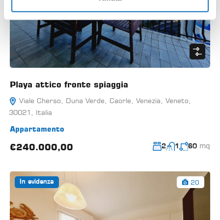
Playa attico fronte spiaggia
Viale Cherso, Duna Verde, Caorle, Venezia, Veneto,
30021, Italia
Appartamento
mq
€240.000,00
2
1
60
20
In evidenza