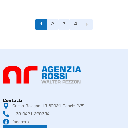
1
2
3
4
Contatti
Corso Rovigno 15 30021 Caorle (VE)
+39 0421 299354
facebook