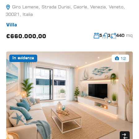
Giro Lemene, Strada Durisi, Caorle, Venezia, Veneto,
30021, Italia
Villa
mq
€660.000,00
5
3
440
12
In evidenza