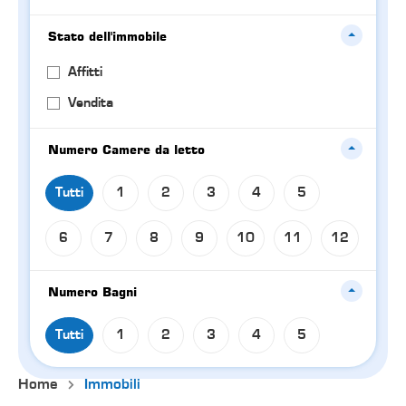
Stato dell'immobile
Affitti
Vendita
Numero Camere da letto
Tutti
1
2
3
4
5
6
7
8
9
10
11
12
Numero Bagni
Tutti
1
2
3
4
5
Home
Immobili