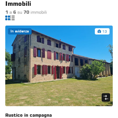
Immobili
1
a
6
su
70
immobili
13
In evidenza
Rustico in campagna