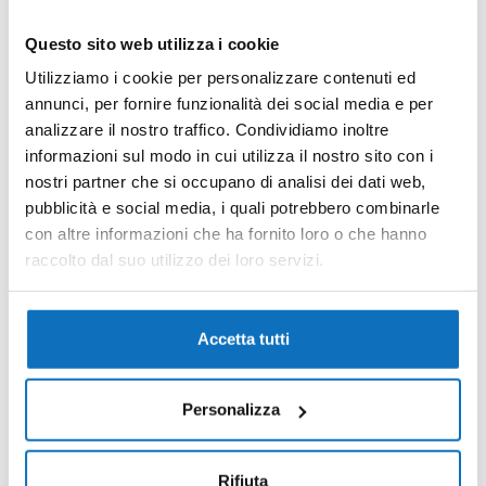
Questo sito web utilizza i cookie
Utilizziamo i cookie per personalizzare contenuti ed
annunci, per fornire funzionalità dei social media e per
Cristallo attico ristrutturato con piscina
analizzare il nostro traffico. Condividiamo inoltre
Via Ragusa, Duna Verde, Caorle, Venezia, Veneto,
informazioni sul modo in cui utilizza il nostro sito con i
30021, Italia
nostri partner che si occupano di analisi dei dati web,
pubblicità e social media, i quali potrebbero combinarle
Appartamento
con altre informazioni che ha fornito loro o che hanno
mq
€280.000,00
2
1
60
raccolto dal suo utilizzo dei loro servizi.
13
In evidenza
Accetta tutti
Personalizza
Rifiuta