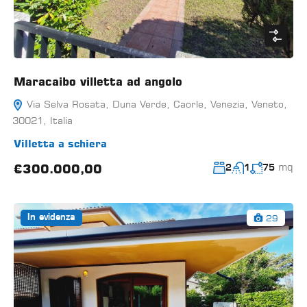
Maracaibo villetta ad angolo
Via Selva Rosata, Duna Verde, Caorle, Venezia, Veneto,
30021, Italia
Villetta a schiera
mq
€300.000,00
2
1
75
29
In evidenza