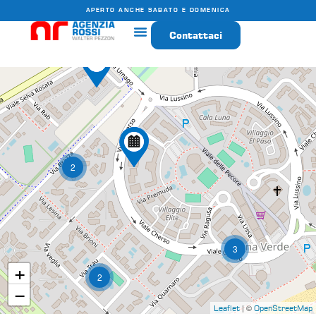
APERTO ANCHE SABATO E DOMENICA
Contattaci
Agenzia Rossi
2
3
+
2
−
| ©
Leaflet
OpenStreetMap