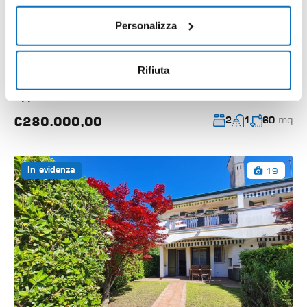
Personalizza
Cristallo attico ristrutturato con piscina
Via Ragusa, Duna Verde, Caorle, Venezia, Veneto,
Rifiuta
30021, Italia
Appartamento
mq
€280.000,00
2
1
60
19
In evidenza