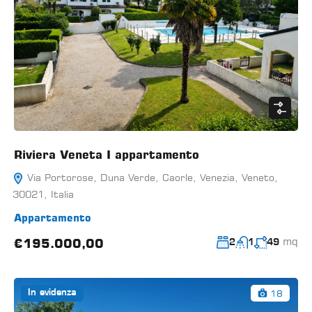
Riviera Veneta I appartamento
Via Portorose, Duna Verde, Caorle, Venezia, Veneto,
30021, Italia
Appartamento
mq
€195.000,00
2
1
49
18
In evidenza