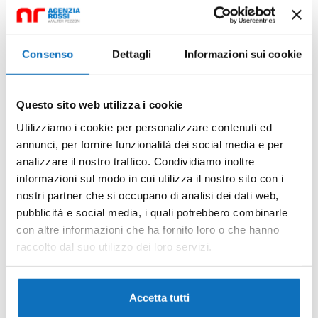
Viale Cherso, Duna Verde, Caorle, Venezia, Veneto,
30021, Italia
Appartamento
Consenso
Dettagli
Informazioni sui cookie
mq
€240.000,00
2
1
60
Questo sito web utilizza i cookie
Utilizziamo i cookie per personalizzare contenuti ed
27
In evidenza
annunci, per fornire funzionalità dei social media e per
analizzare il nostro traffico. Condividiamo inoltre
informazioni sul modo in cui utilizza il nostro sito con i
nostri partner che si occupano di analisi dei dati web,
pubblicità e social media, i quali potrebbero combinarle
con altre informazioni che ha fornito loro o che hanno
raccolto dal suo utilizzo dei loro servizi.
Accetta tutti