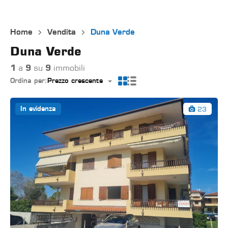
Home
Vendita
Duna Verde
Duna Verde
1
a
9
su
9
immobili
Ordina per:
Prezzo crescente
23
In evidenza