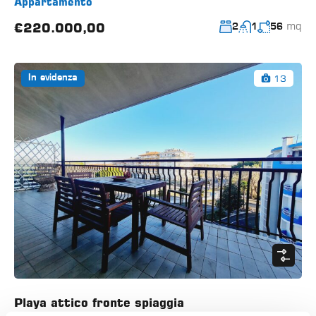
Appartamento
mq
€220.000,00
2
1
56
13
In evidenza
Playa attico fronte spiaggia