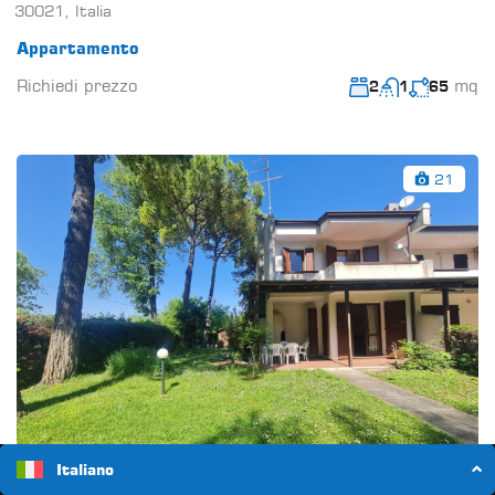
30021, Italia
Appartamento
Richiedi prezzo
mq
2
1
65
21
Italiano