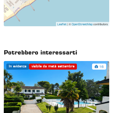
| ©
contributors
Leaflet
OpenStreetMap
Potrebbero interessarti
16
In evidenza
visibile da metà settembre