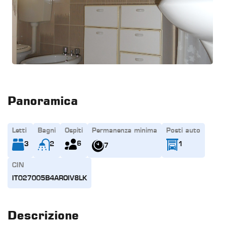
Panoramica
Letti
Bagni
Ospiti
Permanenza minima
Posti auto
6
3
2
1
7
CIN
IT027005B4AROIV8LK
Descrizione