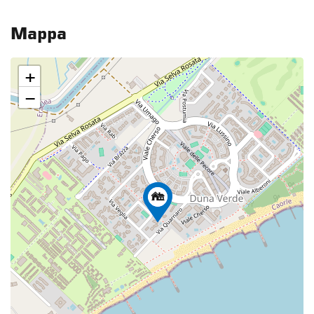
Mappa
+
−