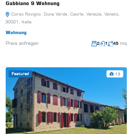
Gabbiano 9 Wohnung
Corso Rovigno, Duna Verde, Caorle, Venezia, Veneto,
30021, Italia
Wohnung
Preis anfragen
mq
2
1
45
13
Featured