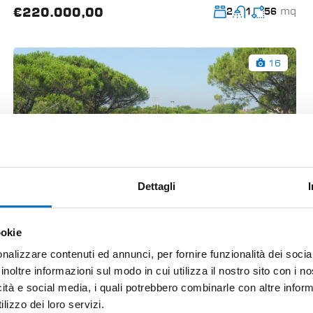
mq
€220.000,00
2
1
56
16
Dettagli
ookie
nalizzare contenuti ed annunci, per fornire funzionalità dei socia
inoltre informazioni sul modo in cui utilizza il nostro sito con i 
El paso 4 Haus
icità e social media, i quali potrebbero combinarle con altre inform
lizzo dei loro servizi.
Duna Verde, Caorle, Venezia, Veneto, 30021, Italia