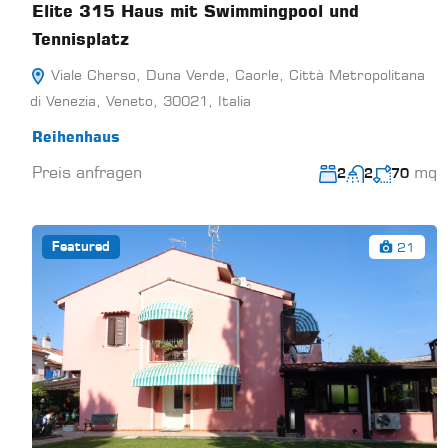
Elite 315 Haus mit Swimmingpool und
Tennisplatz
Viale Cherso, Duna Verde, Caorle, Città Metropolitana
di Venezia, Veneto, 30021, Italia
Reihenhaus
Preis anfragen
mq
2
2
70
21
Featured