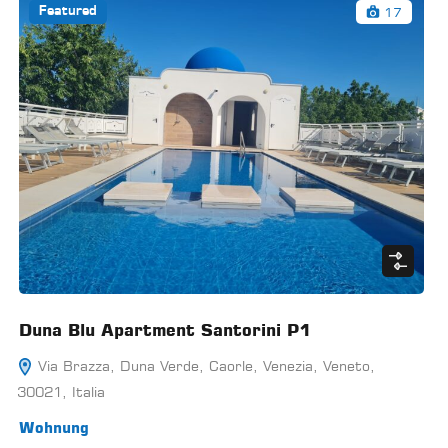
17
Featured
Duna Blu Apartment Santorini P1
Via Brazza, Duna Verde, Caorle, Venezia, Veneto,
30021, Italia
Wohnung