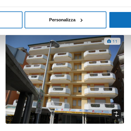
Reihenhaus
Preis anfragen
mq
Personalizza
2
2
85
11