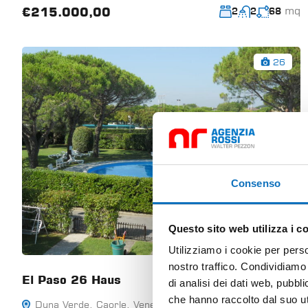
mq
€215.000,00
2
2
68
26
Consenso
Questo sito web utilizza i c
Utilizziamo i cookie per perso
nostro traffico. Condividiamo 
El Paso 26 Haus
di analisi dei dati web, pubbl
che hanno raccolto dal suo uti
Duna Verde, Caorle, Venezia, Veneto, 30021, Italia