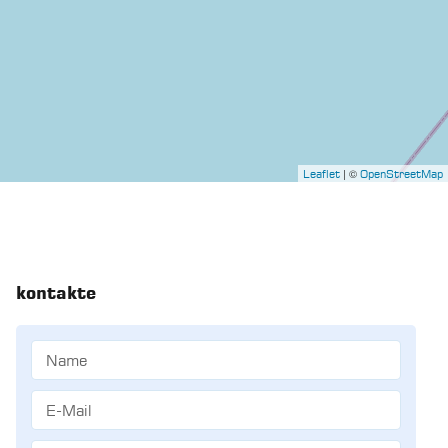
| ©
Leaflet
OpenStreetMap
kontakte