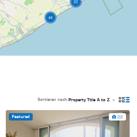
22
46
Sortieren nach:
Property Title A to Z
22
Featured