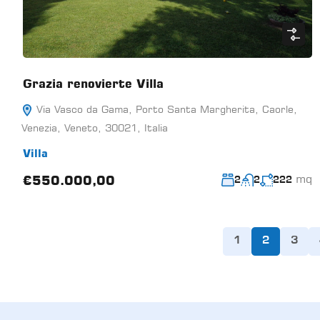
Grazia renovierte Villa
Via Vasco da Gama, Porto Santa Margherita, Caorle,
Venezia, Veneto, 30021, Italia
Villa
mq
€550.000,00
2
2
222
1
2
3