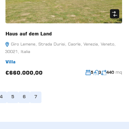
Haus auf dem Land
Giro Lemene, Strada Durisi, Caorle, Venezia, Veneto,
30021, Italia
Villa
mq
€660.000,00
5
3
440
4
5
6
7