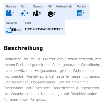
Betten
Bad
Guests
Min. Aufenthalt
Parken
5
2
1
1
7
Bereich
CIN
mq
IT027005B48MSSGBFT
55
Beschreibung
Residence Iris 25, 200 Meter vom Strand entfernt, mit
neuem Pool und gemeinschaftlich genutzter Grünfläche,
ist eine Villa mit: Erdgeschoss: großes Wohnzimmer,
Kochnische, Abstellraum, geflieste Terrasse mit Kamin.
Obergeschoss: Doppelzimmer, Schlafzimmer mit
Etagenbett und Einzelbett, Badezimmer. Ausgestattet
mit Waschmaschine, Klimaanlage und Geschirrspüler.
Nummerierter Parkplatz.