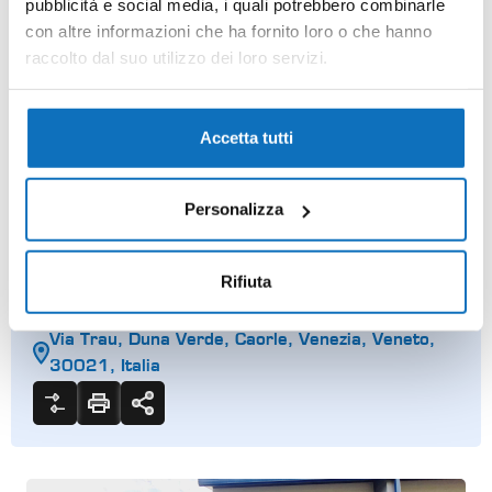
pubblicità e social media, i quali potrebbero combinarle
con altre informazioni che ha fornito loro o che hanno
raccolto dal suo utilizzo dei loro servizi.
Accetta tutti
VERMIETUNGEN
REIHENHAUS
Personalizza
Iris 25 Haus mit
Swimmingpool
Rifiuta
Preis anfragen
Via Trau, Duna Verde, Caorle, Venezia, Veneto,
30021, Italia