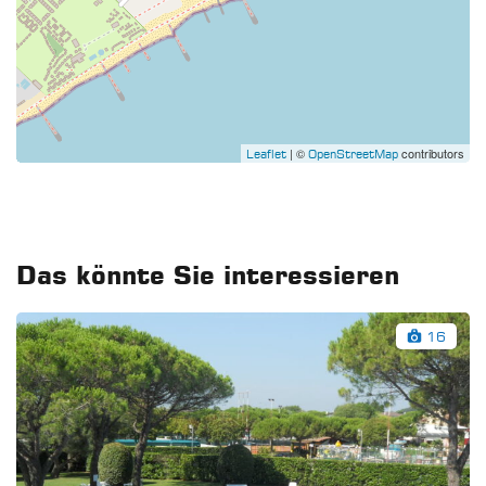
| ©
contributors
Leaflet
OpenStreetMap
Das könnte Sie interessieren
16