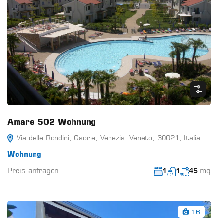
Amare 502 Wohnung
Via delle Rondini, Caorle, Venezia, Veneto, 30021, Italia
Wohnung
Preis anfragen
mq
1
1
45
16