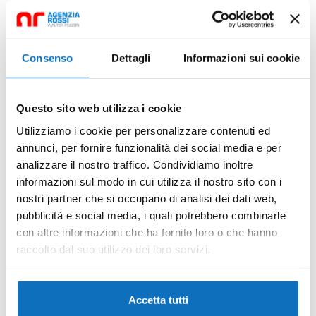
1 bett
1 Stock-
Doppelzimmer:
Wohnzimmer:
betten
(2 Gäste)
(2 Gäste)
Eigenschaften
Consenso
Dettagli
Informazioni sui cookie
Aufzug
Heißes Wasser
Questo sito web utilizza i cookie
Kabelfernsehen
Klimaanlage
Utilizziamo i cookie per personalizzare contenuti ed
annunci, per fornire funzionalità dei social media e per
Küche
Kühlschrank
analizzare il nostro traffico. Condividiamo inoltre
informazioni sul modo in cui utilizza il nostro sito con i
Terrasse
Waschmaschine
nostri partner che si occupano di analisi dei dati web,
pubblicità e social media, i quali potrebbero combinarle
Preise
con altre informazioni che ha fornito loro o che hanno
raccolto dal suo utilizzo dei loro servizi.
bis 16/05 nach 05/09:
€ 550 pro-Woche
Accetta tutti
16/05 - 13/06: