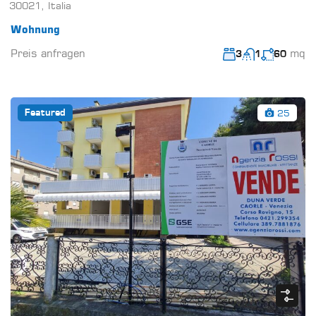
30021, Italia
Wohnung
Preis anfragen
mq
3
1
60
25
Featured