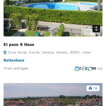
El paso 4 Haus
Duna Verde, Caorle, Venezia, Veneto, 30021, Italia
Reihenhaus
Preis anfragen
mq
2
2
85
18