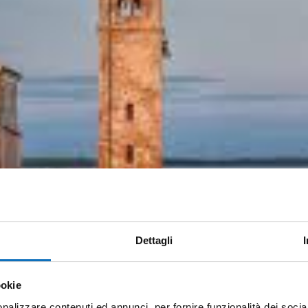
Dettagli
ookie
nalizzare contenuti ed annunci, per fornire funzionalità dei socia