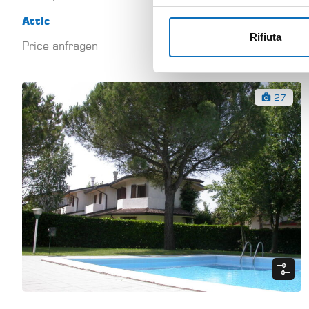
Attic
Rifiuta
Price anfragen
mq
1
1
40
27