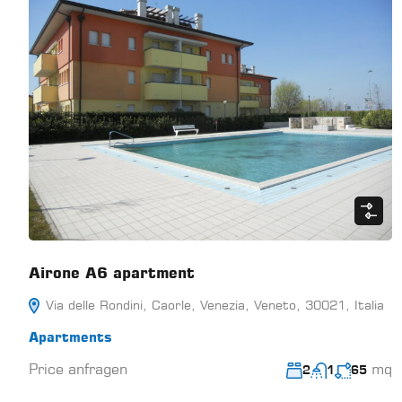
Airone A6 apartment
Via delle Rondini, Caorle, Venezia, Veneto, 30021, Italia
Apartments
Price anfragen
mq
2
1
65