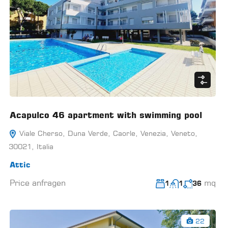
Acapulco 46 apartment with swimming pool
Viale Cherso, Duna Verde, Caorle, Venezia, Veneto,
30021, Italia
Attic
Price anfragen
mq
1
1
36
22