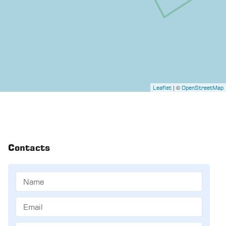
| ©
Leaflet
OpenStreetMap
Contacts