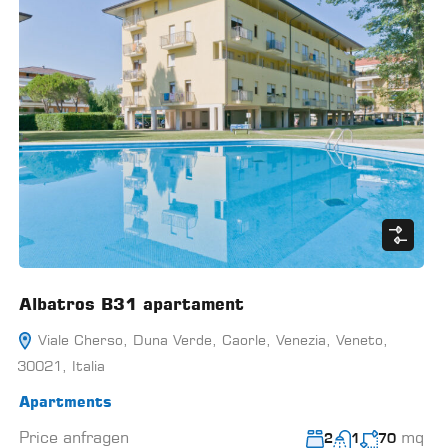
Albatros B31 apartament
Viale Cherso, Duna Verde, Caorle, Venezia, Veneto,
30021, Italia
Apartments
Price anfragen
mq
2
1
70