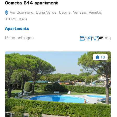
Cometa B14 apartment
Via Quarnaro, Duna Verde, Caorle, Venezia, Veneto,
30021, Italia
Apartments
Price anfragen
mq
1
1
45
16