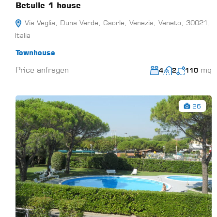
Betulle 1 house
Via Veglia, Duna Verde, Caorle, Venezia, Veneto, 30021,
Italia
Townhouse
Price anfragen
mq
4
2
110
26