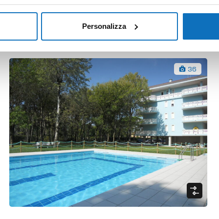
Apartments
Price anfragen
mq
1
1
45
Personalizza
36