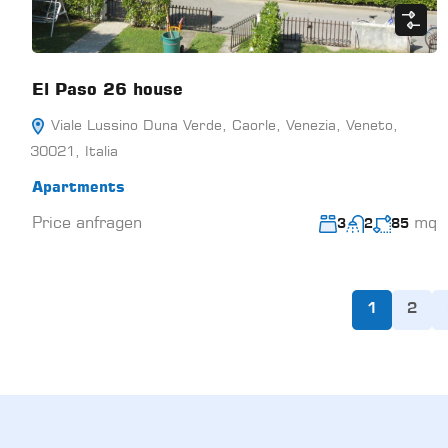
El Paso 26 house
Viale Lussino Duna Verde, Caorle, Venezia, Veneto,
30021, Italia
Apartments
Price anfragen
mq
3
2
85
1
2