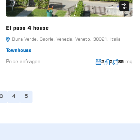
El paso 4 house
Duna Verde, Caorle, Venezia, Veneto, 30021, Italia
Townhouse
Price anfragen
mq
2
2
85
3
4
5