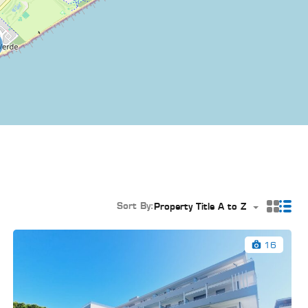
Sort By:
Property Title A to Z
16