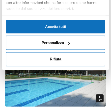
Italia
con altre informazioni che ha fornito loro o che hanno
raccolto dal suo utilizzo dei loro servizi.
Townhouse
Price anfragen
mq
4
2
110
Accetta tutti
36
Personalizza
Rifiuta