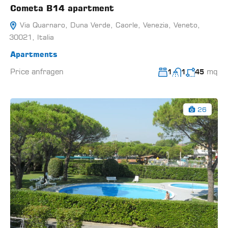
Cometa B14 apartment
Via Quarnaro, Duna Verde, Caorle, Venezia, Veneto,
30021, Italia
Apartments
Price anfragen
mq
1
1
45
26