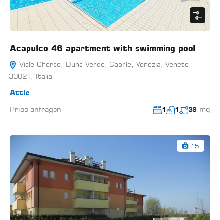
Acapulco 46 apartment with swimming pool
Viale Cherso, Duna Verde, Caorle, Venezia, Veneto,
30021, Italia
Attic
Price anfragen
mq
1
1
36
15