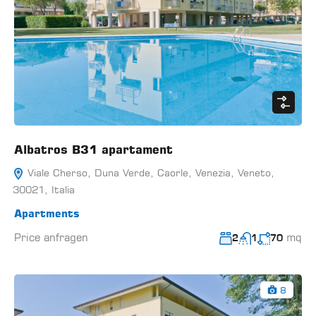
Albatros B31 apartament
Viale Cherso, Duna Verde, Caorle, Venezia, Veneto,
30021, Italia
Apartments
Price anfragen
mq
2
1
70
8