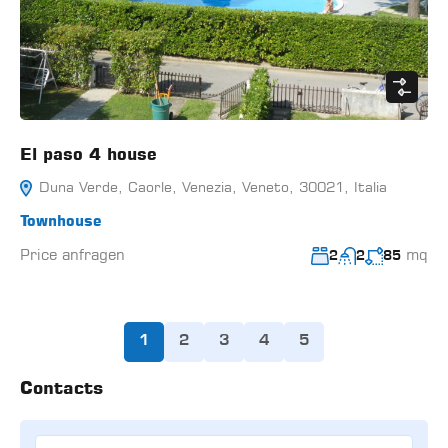
El paso 4 house
Duna Verde, Caorle, Venezia, Veneto, 30021, Italia
Townhouse
Price anfragen
mq
2
2
85
1
2
3
4
5
Contacts