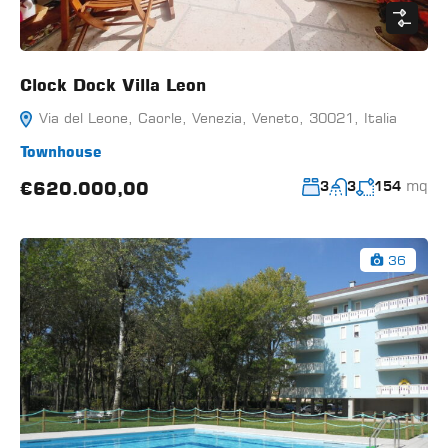
Clock Dock Villa Leon
Via del Leone, Caorle, Venezia, Veneto, 30021, Italia
Townhouse
mq
€620.000,00
3
3
154
36