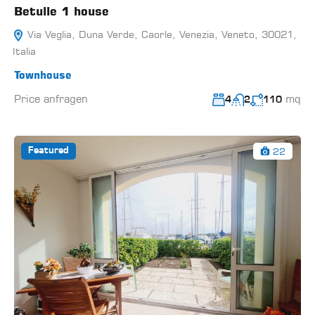
Betulle 1 house
Via Veglia, Duna Verde, Caorle, Venezia, Veneto, 30021,
Italia
Townhouse
Price anfragen
mq
4
2
110
22
Featured