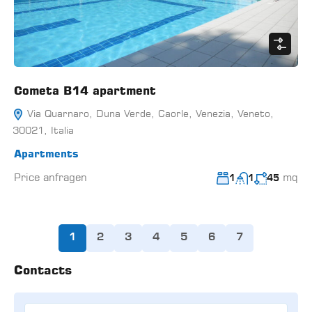
Cometa B14 apartment
Via Quarnaro, Duna Verde, Caorle, Venezia, Veneto,
30021, Italia
Apartments
Price anfragen
mq
1
1
45
1
2
3
4
5
6
7
Contacts