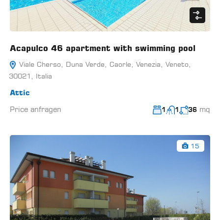
Acapulco 46 apartment with swimming pool
Viale Cherso, Duna Verde, Caorle, Venezia, Veneto,
30021, Italia
Attic
Price anfragen
mq
1
1
36
15