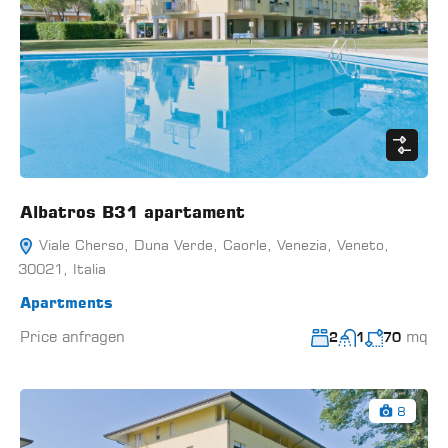
Albatros B31 apartament
Viale Cherso, Duna Verde, Caorle, Venezia, Veneto,
30021, Italia
Apartments
Price anfragen
mq
2
1
70
8