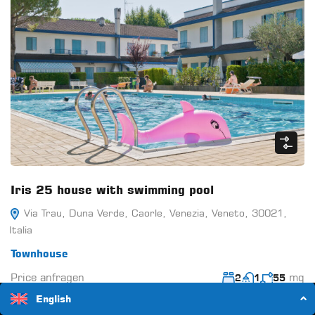
Iris 25 house with swimming pool
Via Trau, Duna Verde, Caorle, Venezia, Veneto, 30021,
Italia
Townhouse
Price anfragen
mq
2
1
55
English