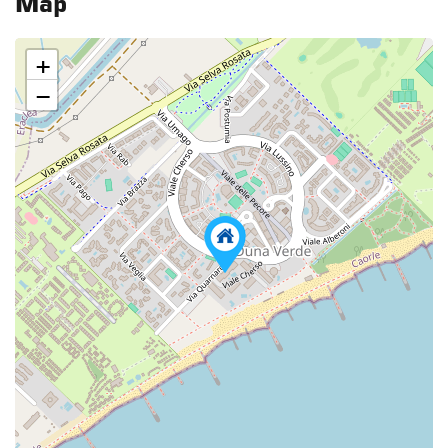
Map
+
−