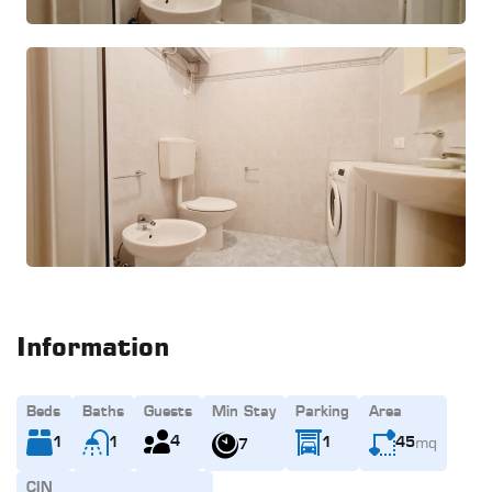
Information
Beds
Baths
Guests
Min Stay
Parking
Area
mq
4
1
1
1
45
7
CIN