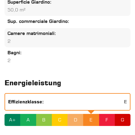
Superficie Giardino:
50,0 m²
Sup. commerciale Giardino:
Camere matrimoniali:
2
Bagni:
2
Energieleistung
Effizienzklasse:
E
A+
A
B
C
D
E
F
G