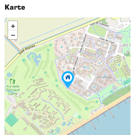
Karte
+
−