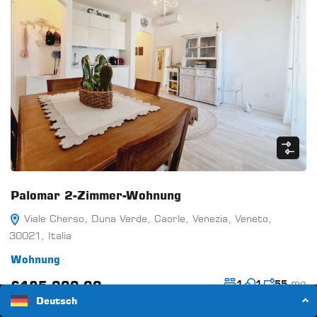
Palomar 2-Zimmer-Wohnung
Viale Cherso, Duna Verde, Caorle, Venezia, Veneto,
30021, Italia
Wohnung
mq
€185.000,00
1
1
55
Deutsch