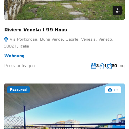
Riviera Veneta I 99 Haus
Via Portorose, Duna Verde, Caorle, Venezia, Veneto,
30021, Italia
Wohnung
Preis anfragen
mq
3
1
60
13
Featured