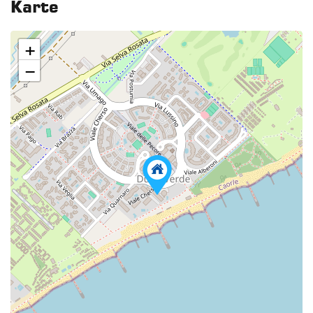
Karte
+
−