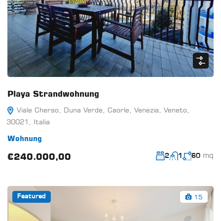
Playa Strandwohnung
Viale Cherso, Duna Verde, Caorle, Venezia, Veneto,
30021, Italia
Wohnung
mq
€240.000,00
2
1
60
15
Featured