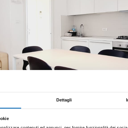
Dettagli
ookie
nalizzare contenuti ed annunci, per fornire funzionalità dei socia